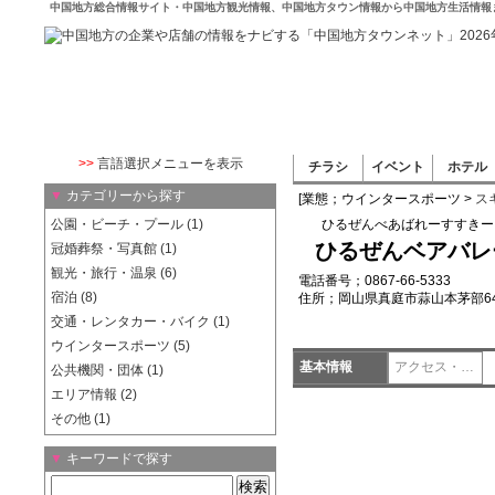
中国地方総合情報サイト・中国地方観光情報、中国地方タウン情報から中国地方生活情報
>>
言語選択メニューを表示
チラシ
イベント
ホテル
▼
カテゴリーから探す
[業態；ウインタースポーツ >
ス
公園・ビーチ・プール (1)
ひるぜんべあばれーすすきー
ひるぜんベアバレ
冠婚葬祭・写真館 (1)
観光・旅行・温泉 (6)
電話番号；0867-66-5333
宿泊 (8)
住所；岡山県真庭市蒜山本茅部64
交通・レンタカー・バイク (1)
ウインタースポーツ (5)
基本情報
アクセス・地図
公共機関・団体 (1)
エリア情報 (2)
その他 (1)
▼
キーワードで探す