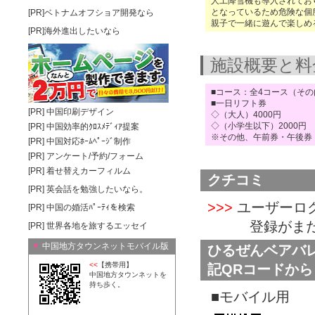
人工降雪機も導入されてお
となっているため危険な個
[PR]ベトナムオフショア開発なら
親子で一緒に遊んで楽しめ
[PR]海外進出したいなら
施設概要と料
■コース：全4コース（そ
■一日リフト券
[PR]
中国印刷デザイン
◇（大人）4000円
◇（小学生以下）2000円
[PR]
中国効率的ｸﾛｽﾒﾃﾞｨｱ提案
※その他、午前券・午後券
[PR]
中国対応ﾎｰﾑﾍﾟｰｼﾞ制作
[PR]
アンケート/予約/フォーム
[PR]
着せ替えカーフィルム
クチコミ
[PR]
英会話を勉強したいなら。
>>>
ユーザーロ
[PR]
中国の婚活ﾊﾟｰﾃｨを検索
登録がまだの
[PR]
世界各地を旅するエッセイ
▼
中国地方タウンネットモバイル版
ひるぜんベアバ
<<
【携帯用】
記QRコードから
中国地方タウンネットを
持ち歩く。
■モバイル用