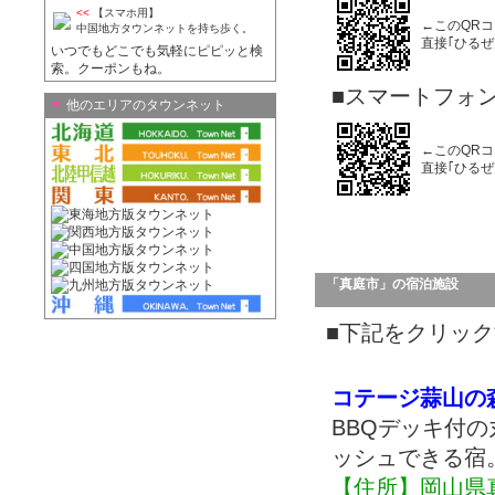
<<
【スマホ用】
←このQR
中国地方タウンネットを持ち歩く。
直接｢ひる
いつでもどこでも気軽にピピッと検
索。クーポンもね。
■スマートフォ
▼
他のエリアのタウンネット
←このQR
直接｢ひる
「真庭市」の宿泊施設
■下記をクリック
コテージ蒜山の
BBQデッキ付
ッシュできる宿
【住所】岡山県真