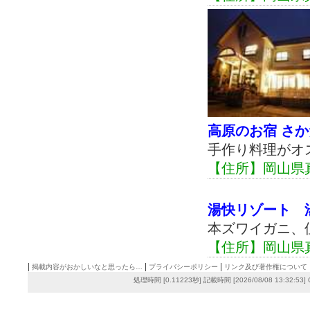
高原のお宿 さか
手作り料理がオ
【住所】岡山県真
湯快リゾート 
本ズワイガニ、
【住所】岡山県真
|
|
|
掲載内容がおかしいなと思ったら…
プライバシーポリシー
リンク及び著作権について
処理時間 [0.11223秒] 記載時間 [2026/08/08 13:32:53]