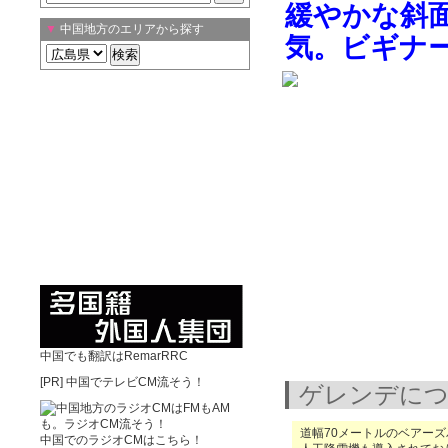
緩やかな斜
▼
中国地方のエリアから探す
気。ビギナ
中国でも翻訳はRemarRRC
[PR]
中国でテレビCM流そう！
ゲレンデに
道幅70メートルのベアー
中国でのラジオCMはこちら！