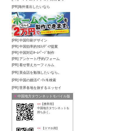
[PR]海外進出したいなら
[PR]
中国印刷デザイン
[PR]
中国効率的ｸﾛｽﾒﾃﾞｨｱ提案
[PR]
中国対応ﾎｰﾑﾍﾟｰｼﾞ制作
[PR]
アンケート/予約/フォーム
[PR]
着せ替えカーフィルム
[PR]
英会話を勉強したいなら。
[PR]
中国の婚活ﾊﾟｰﾃｨを検索
[PR]
世界各地を旅するエッセイ
▼
中国地方タウンネットモバイル版
<<
【携帯用】
中国地方タウンネットを
持ち歩く。
<<
【スマホ用】