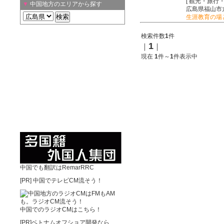
[ 観光・旅行
▼
中国地方のエリアから探す
広島県福山市
生涯教育の場
検索件数
1
件
1
｜
｜
現在
1
件～
1
件表示中
中国でも翻訳はRemarRRC
[PR]
中国でテレビCM流そう！
中国でのラジオCMはこちら！
[PR]ベトナムオフショア開発なら