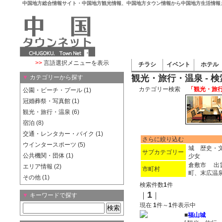
中国地方総合情報サイト・中国地方観光情報、中国地方タウン情報から中国地方生活情報
>>
言語選択メニューを表示
チラシ
イベント
ホテル
観光・旅行・温泉 - 
▼
カテゴリーから探す
カテゴリー検索
「観光・旅行
公園・ビーチ・プール (1)
冠婚葬祭・写真館 (1)
観光・旅行・温泉 (6)
宿泊 (8)
交通・レンタカー・バイク (1)
さらに絞り込む
ウインタースポーツ (5)
城 歴史・
サブカテゴリー
公共機関・団体 (1)
少女
倉敷市
出
エリア情報 (2)
市町村
町、末広温
その他 (1)
検索件数
1
件
1
｜
｜
▼
キーワードで探す
現在
1
件～
1
件表示中
■
福山城